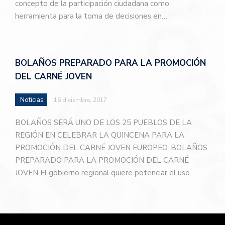
concepto de la participación ciudadana como
herramienta para la toma de decisiones en…
BOLAÑOS PREPARADO PARA LA PROMOCIÓN
DEL CARNÉ JOVEN
Noticias
16 diciembre, 2017
BOLAÑOS SERÁ UNO DE LOS 25 PUEBLOS DE LA
REGIÓN EN CELEBRAR LA QUINCENA PARA LA
PROMOCIÓN DEL CARNÉ JOVEN EUROPEO. BOLAÑOS
PREPARADO PARA LA PROMOCIÓN DEL CARNÉ
JOVEN El gobierno regional quiere potenciar el uso…