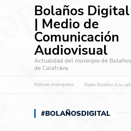
Bolaños Digital
| Medio de
Comunicación
Audiovisual
Actualidad del municipio de Bolaño
de Calatrava
Noticias municipales
Radio Bolaños A la car
#BOLAÑOSDIGITAL