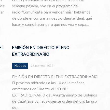
os
Cómo ya adelantamos en Radio Bolaños la
nes
semana pasada, hoy en el programa de
cer
radio “Comunícate para vender más” hablamos
de dónde encontrar a nuestro cliente ideal, qué
hacer y cómo hacer para que nos vea y sepa…
EL
EMISIÓN EN DIRECTO PLENO
EXTRAORDINARIO
Noticias
26 febrero, 2018
EMISIÓN EN DIRECTO PLENO EXTRAORDINARIO
El próximo miércoles a las 10 de la mañana,
emitiremos en Directo el PLENO
EXTRAORDINARIO del Ayuntamiento de Bolaños
de Calatrava con el siguiente orden del día: En uso
de…