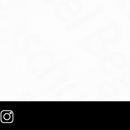
ABEA RECONOCE EN SU VII…
RUTA NOCTURNA POR EL
RECUERDO…