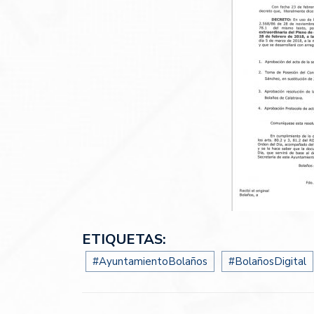
ETIQUETAS:
#AyuntamientoBolaños
#BolañosDigital