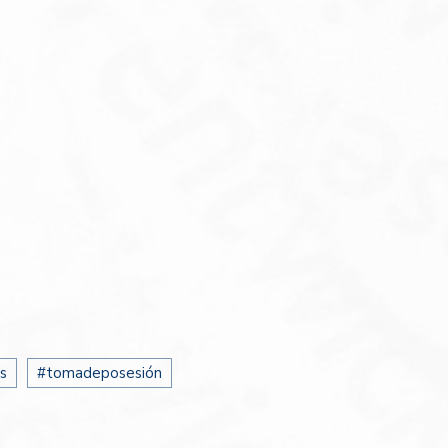
s
#tomadeposesión