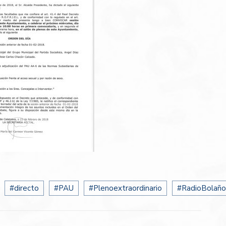
#directo
#PAU
#Plenoextraordinario
#RadioBolaño