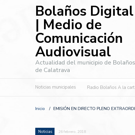
Bolaños Digital
| Medio de
Comunicación
Audiovisual
Actualidad del municipio de Bolaño
de Calatrava
Noticias municipales
Radio Bolaños A la car
Inicio
/
EMISIÓN EN DIRECTO PLENO EXTRAORD
Noticias
26 febrero, 2018