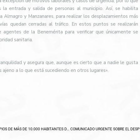
 a excepción de motivos laborales y casos de urgencia, por lo que
 la entrada y salida de personas al municipio. Así, se habilita
 a Almagro y Manzanares, para realizar los desplazamientos más
vías quedan cerradas al tráfico. En estos puntos se realizarán
e agentes de la Benemérita para verificar que únicamente se
idad sanitaria.
ranquilidad y asegura que, aunque es cierto que a nadie le gusta
s ajeno a lo que está sucediendo en otros lugares».
BOLAÑOS Y MANZANARES, LOS DOS ÚNICOS MUNICIPIOS DE MÁS DE 10.000 HABITANTES DE LA PROVINCIA DONDE BAJA EL PARO