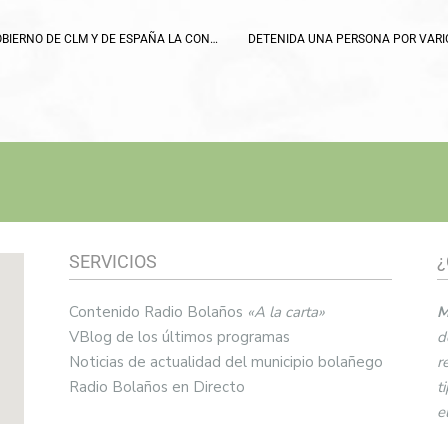
EL PLENO APRUEBA POR UNANIMIDAD INSTAR AL GOBIERNO DE CLM Y DE ESPAÑA LA CONCESIÓN DIRECTA DE AYUDAS AL SECTOR DE LA HOSTELERIA,
DETENIDA UNA PERSONA POR VARI
SERVICIOS
¿
Contenido Radio Bolaños
«A la carta»
M
VBlog de los últimos programas
d
Noticias de actualidad del municipio bolañego
r
Radio Bolaños en Directo
t
e