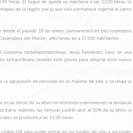
00.00 horas. El toque de queda se mantiene a las 22.00 horas, la
icipios de la región, por lo que solo permanece vigente el cierre
ón desde el pasado 18 de enero, permanecerá en tres municipios
 Casarrubios del Monte–, afectando así a 27.000 habitantes.
el Gobierno castellanomanchego, Jesús Fernández Sanz, en una
no extraordinario reunido este jueves para adoptar este nuevo
, la agrupación de personas en un máximo de seis, y se relaja la
a en un tercio de su aforo en interiores manteniendo la distancia
n barra. Además, las terrazas podrán abrir al 50% de su aforo, si
ocales se producirá a las 21.00 horas.
n código QR para poder entrar en los locales de ocio y así poder