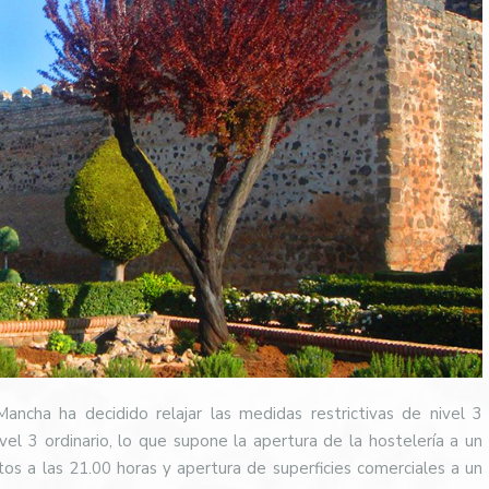
ancha ha decidido relajar las medidas restrictivas de nivel 3
vel 3 ordinario, lo que supone la apertura de la hostelería a un
tos a las 21.00 horas y apertura de superficies comerciales a un