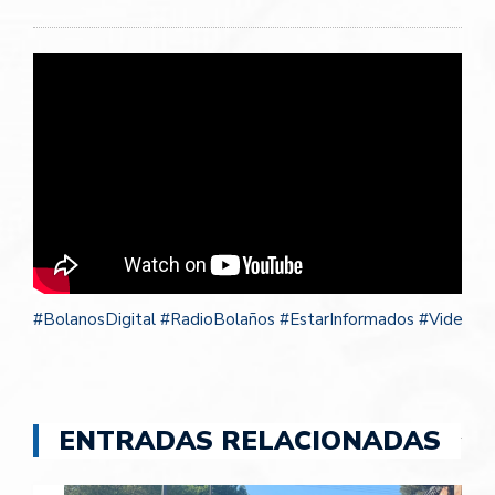
#
BolanosDigital
#
RadioBolaños
#
EstarInformados
#
VideosB
ENTRADAS RELACIONADAS