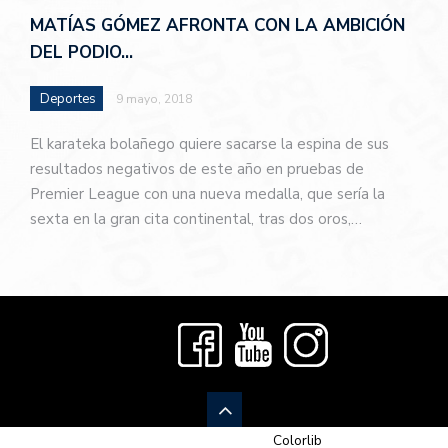
MATÍAS GÓMEZ AFRONTA CON LA AMBICIÓN
DEL PODIO…
Deportes
9 mayo, 2018
El karateka bolañego quiere sacarse la espina de sus
resultados negativos de este año en pruebas de
Premier League con una nueva medalla, que sería la
sexta en la gran cita continental, tras dos oros,…
© 2026 Newspaper-X, un tema de
Colorlib