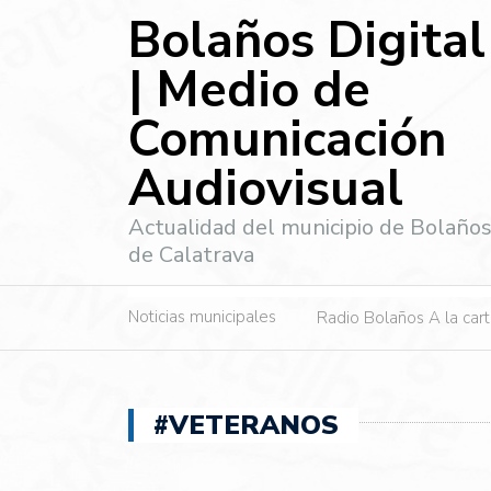
Bolaños Digital
| Medio de
Comunicación
Audiovisual
Actualidad del municipio de Bolaño
de Calatrava
Noticias municipales
Radio Bolaños A la car
#VETERANOS