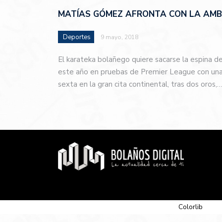
MATÍAS GÓMEZ AFRONTA CON LA AMBI
Deportes
9 mayo, 2018
El karateka bolañego quiere sacarse la espina d
este año en pruebas de Premier League con una 
sexta en la gran cita continental, tras dos oros,
© 2026 Newspaper-X, un tema de
Colorlib