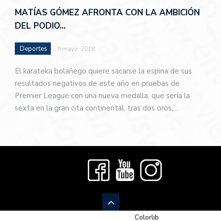
MATÍAS GÓMEZ AFRONTA CON LA AMBICIÓN
DEL PODIO…
Deportes
9 mayo, 2018
El karateka bolañego quiere sacarse la espina de sus
resultados negativos de este año en pruebas de
Premier League con una nueva medalla, que sería la
sexta en la gran cita continental, tras dos oros,…
© 2026 Newspaper-X, un tema de
Colorlib