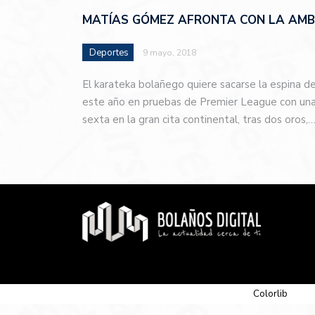
MATÍAS GÓMEZ AFRONTA CON LA AMBI
Deportes
9 mayo, 2018
El karateka bolañego quiere sacarse la espina d
este año en pruebas de Premier League con una 
sexta en la gran cita continental, tras dos oros,
© 2026 Newspaper-X, un tema de
Colorlib