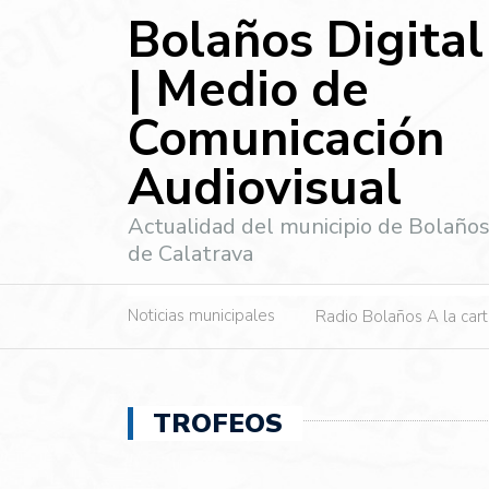
Bolaños Digital
| Medio de
Comunicación
Audiovisual
Actualidad del municipio de Bolaño
de Calatrava
Noticias municipales
Radio Bolaños A la car
TROFEOS