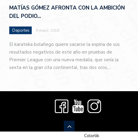
MATÍAS GÓMEZ AFRONTA CON LA AMBICIÓN
DEL PODIO…
Deportes
9 mayo, 2018
El karateka bolañego quiere sacarse la espina de sus
resultados negativos de este año en pruebas de
Premier League con una nueva medalla, que sería la
sexta en la gran cita continental, tras dos oros,…
© 2026 Newspaper-X, un tema de
Colorlib