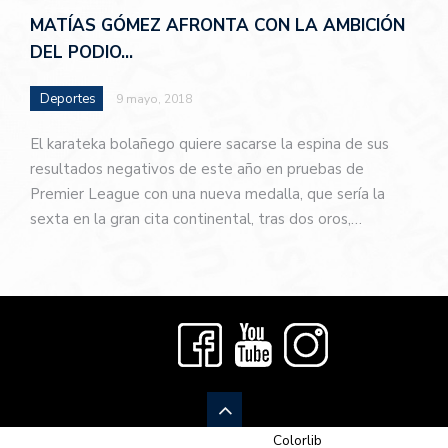
MATÍAS GÓMEZ AFRONTA CON LA AMBICIÓN
DEL PODIO…
Deportes
9 mayo, 2018
El karateka bolañego quiere sacarse la espina de sus
resultados negativos de este año en pruebas de
Premier League con una nueva medalla, que sería la
sexta en la gran cita continental, tras dos oros,…
© 2026 Newspaper-X, un tema de
Colorlib