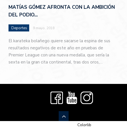
MATÍAS GÓMEZ AFRONTA CON LA AMBICIÓN
DEL PODIO…
Deportes
9 mayo, 2018
El karateka bolañego quiere sacarse la espina de sus
resultados negativos de este año en pruebas de
Premier League con una nueva medalla, que sería la
sexta en la gran cita continental, tras dos oros,…
© 2026 Newspaper-X, un tema de
Colorlib