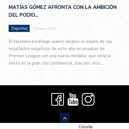
MATÍAS GÓMEZ AFRONTA CON LA AMBICIÓN
DEL PODIO…
Deportes
9 mayo, 2018
El karateka bolañego quiere sacarse la espina de sus
resultados negativos de este año en pruebas de
Premier League con una nueva medalla, que sería la
sexta en la gran cita continental, tras dos oros,…
© 2026 Newspaper-X, un tema de
Colorlib