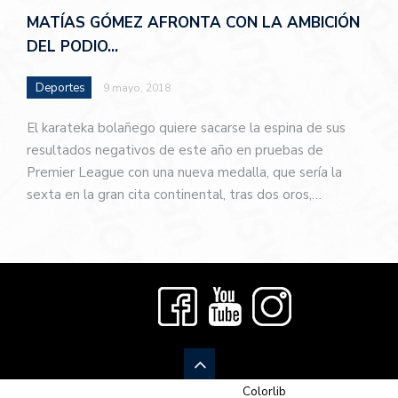
MATÍAS GÓMEZ AFRONTA CON LA AMBICIÓN
DEL PODIO…
Deportes
9 mayo, 2018
El karateka bolañego quiere sacarse la espina de sus
resultados negativos de este año en pruebas de
Premier League con una nueva medalla, que sería la
sexta en la gran cita continental, tras dos oros,…
© 2026 Newspaper-X, un tema de
Colorlib