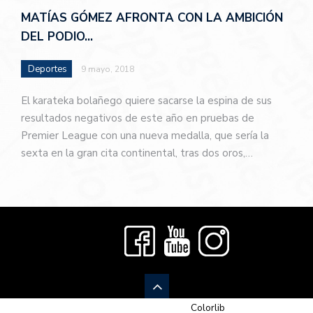
MATÍAS GÓMEZ AFRONTA CON LA AMBICIÓN
DEL PODIO…
Deportes
9 mayo, 2018
El karateka bolañego quiere sacarse la espina de sus
resultados negativos de este año en pruebas de
Premier League con una nueva medalla, que sería la
sexta en la gran cita continental, tras dos oros,…
© 2026 Newspaper-X, un tema de
Colorlib