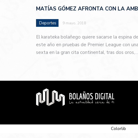
MATÍAS GÓMEZ AFRONTA CON LA AMBI
Deportes
9 mayo, 2018
El karateka bolañego quiere sacarse la espina d
este año en pruebas de Premier League con una 
sexta en la gran cita continental, tras dos oros,
© 2026 Newspaper-X, un tema de
Colorlib