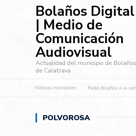
Bolaños Digital
| Medio de
Comunicación
Audiovisual
Actualidad del municipio de Bolaño
de Calatrava
Noticias municipales
Radio Bolaños A la car
POLVOROSA