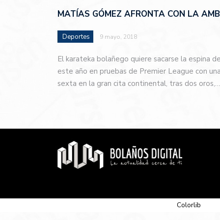
MATÍAS GÓMEZ AFRONTA CON LA AMBI
Deportes
9 mayo, 2018
El karateka bolañego quiere sacarse la espina d
este año en pruebas de Premier League con una 
sexta en la gran cita continental, tras dos oros,
© 2026 Newspaper-X, un tema de
Colorlib