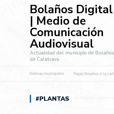
Bolaños Digital
| Medio de
Comunicación
Audiovisual
Actualidad del municipio de Bolaño
de Calatrava
Noticias municipales
Radio Bolaños A la car
#PLANTAS