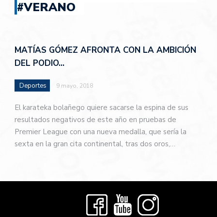
#VERANO
MATÍAS GÓMEZ AFRONTA CON LA AMBICIÓN
DEL PODIO…
Deportes
9 mayo, 2018
El karateka bolañego quiere sacarse la espina de sus
resultados negativos de este año en pruebas de
Premier League con una nueva medalla, que sería la
sexta en la gran cita continental, tras dos oros,…