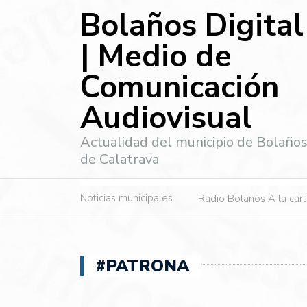
Bolaños Digital
| Medio de
Comunicación
Audiovisual
Actualidad del municipio de Bolaño
de Calatrava
Noticias municipales
Radio Bolaños A la car
#PATRONA