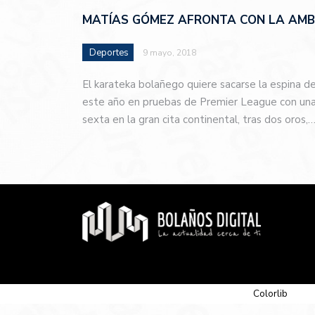
MATÍAS GÓMEZ AFRONTA CON LA AMBI
Deportes
9 mayo, 2018
El karateka bolañego quiere sacarse la espina d
este año en pruebas de Premier League con una 
sexta en la gran cita continental, tras dos oros,
© 2026 Newspaper-X, un tema de
Colorlib