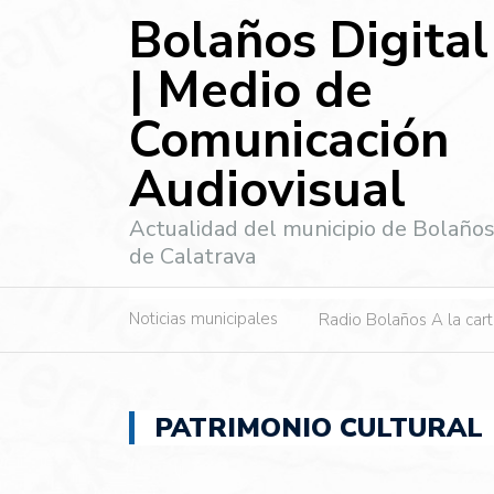
Bolaños Digital
| Medio de
Comunicación
Audiovisual
Actualidad del municipio de Bolaño
de Calatrava
Noticias municipales
Radio Bolaños A la car
PATRIMONIO CULTURAL