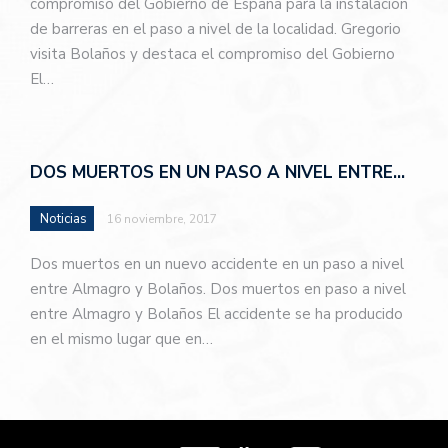
compromiso del Gobierno de España para la instalación
de barreras en el paso a nivel de la localidad. Gregorio
visita Bolaños y destaca el compromiso del Gobierno
El…
DOS MUERTOS EN UN PASO A NIVEL ENTRE…
Noticias
16 noviembre, 2017
Dos muertos en un nuevo accidente en un paso a nivel
entre Almagro y Bolaños. Dos muertos en paso a nivel
entre Almagro y Bolaños El accidente se ha producido
en el mismo lugar que en…