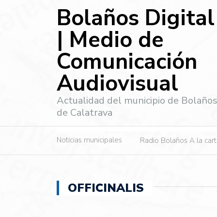
Bolaños Digital
| Medio de
Comunicación
Audiovisual
Actualidad del municipio de Bolaño
de Calatrava
Noticias municipales
Radio Bolaños A la car
OFFICINALIS