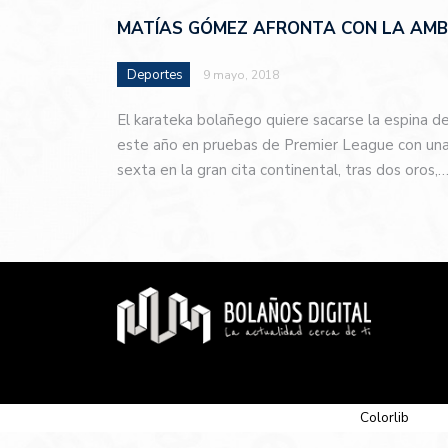
MATÍAS GÓMEZ AFRONTA CON LA AMBI
Deportes
9 mayo, 2018
El karateka bolañego quiere sacarse la espina d
este año en pruebas de Premier League con una 
sexta en la gran cita continental, tras dos oros,
© 2026 Newspaper-X, un tema de
Colorlib