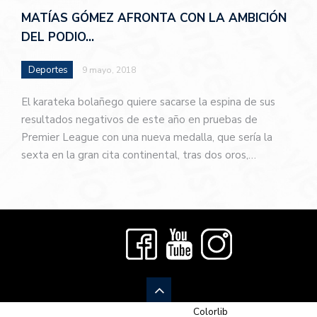
MATÍAS GÓMEZ AFRONTA CON LA AMBICIÓN
DEL PODIO…
Deportes
9 mayo, 2018
El karateka bolañego quiere sacarse la espina de sus
resultados negativos de este año en pruebas de
Premier League con una nueva medalla, que sería la
sexta en la gran cita continental, tras dos oros,…
© 2026 Newspaper-X, un tema de
Colorlib