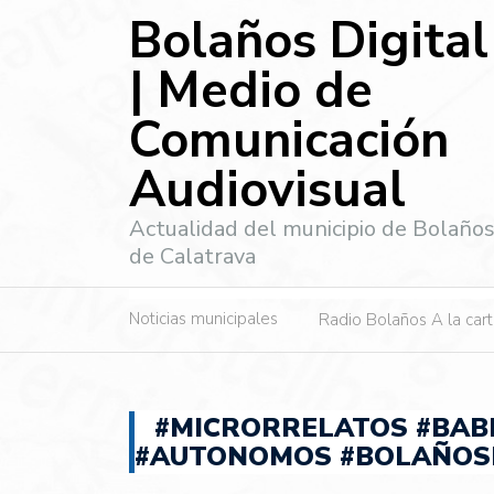
Bolaños Digital
| Medio de
Comunicación
Audiovisual
Actualidad del municipio de Bolaño
de Calatrava
Noticias municipales
Radio Bolaños A la car
#MICRORRELATOS #BAB
#AUTONOMOS #BOLAÑOS