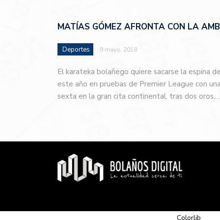
MATÍAS GÓMEZ AFRONTA CON LA AMBI
Deportes
9 mayo, 2018
El karateka bolañego quiere sacarse la espina d
este año en pruebas de Premier League con una 
sexta en la gran cita continental, tras dos oros,
© 2026 Newspaper-X, un tema de
Colorlib