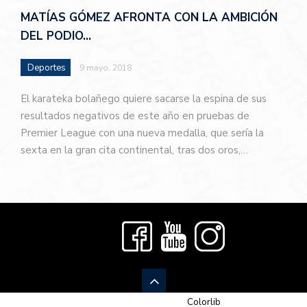
MATÍAS GÓMEZ AFRONTA CON LA AMBICIÓN
DEL PODIO…
Deportes
9 mayo, 2018
El karateka bolañego quiere sacarse la espina de sus
resultados negativos de este año en pruebas de
Premier League con una nueva medalla, que sería la
sexta en la gran cita continental, tras dos oros,…
© 2026 Newspaper-X, un tema de
Colorlib