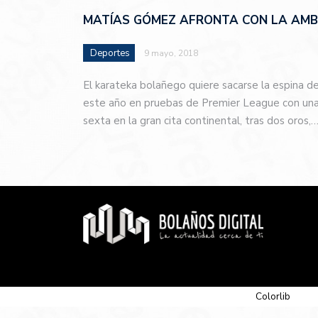
MATÍAS GÓMEZ AFRONTA CON LA AMBI
Deportes
9 mayo, 2018
El karateka bolañego quiere sacarse la espina d
este año en pruebas de Premier League con una 
sexta en la gran cita continental, tras dos oros,
© 2026 Newspaper-X, un tema de
Colorlib