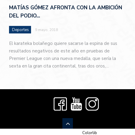
MATÍAS GÓMEZ AFRONTA CON LA AMBICIÓN
DEL PODIO…
Deportes
9 mayo, 2018
El karateka bolañego quiere sacarse la espina de sus
resultados negativos de este año en pruebas de
Premier League con una nueva medalla, que sería la
sexta en la gran cita continental, tras dos oros,…
© 2026 Newspaper-X, un tema de
Colorlib