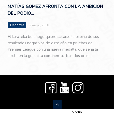
MATÍAS GÓMEZ AFRONTA CON LA AMBICIÓN
DEL PODIO…
Deportes
9 mayo, 2018
El karateka bolañego quiere sacarse la espina de sus
resultados negativos de este año en pruebas de
Premier League con una nueva medalla, que sería la
sexta en la gran cita continental, tras dos oros,…
© 2026 Newspaper-X, un tema de
Colorlib