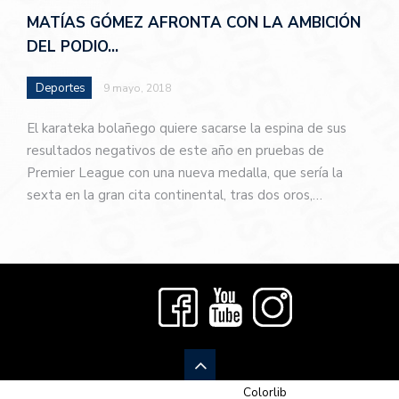
MATÍAS GÓMEZ AFRONTA CON LA AMBICIÓN
DEL PODIO…
Deportes
9 mayo, 2018
El karateka bolañego quiere sacarse la espina de sus
resultados negativos de este año en pruebas de
Premier League con una nueva medalla, que sería la
sexta en la gran cita continental, tras dos oros,…
© 2026 Newspaper-X, un tema de
Colorlib