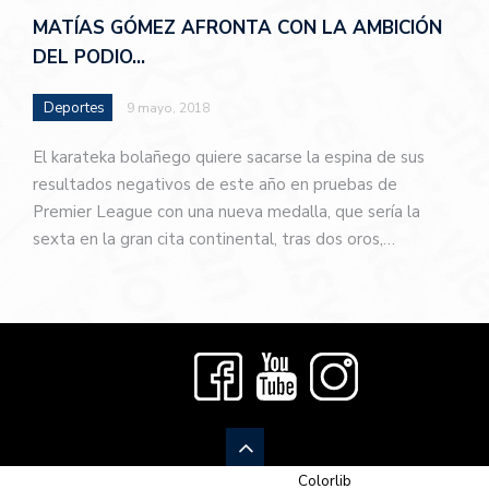
MATÍAS GÓMEZ AFRONTA CON LA AMBICIÓN
DEL PODIO…
Deportes
9 mayo, 2018
El karateka bolañego quiere sacarse la espina de sus
resultados negativos de este año en pruebas de
Premier League con una nueva medalla, que sería la
sexta en la gran cita continental, tras dos oros,…
© 2026 Newspaper-X, un tema de
Colorlib