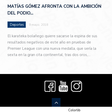
MATÍAS GÓMEZ AFRONTA CON LA AMBICIÓN
DEL PODIO…
Deportes
9 mayo, 2018
El karateka bolañego quiere sacarse la espina de sus
resultados negativos de este año en pruebas de
Premier League con una nueva medalla, que sería la
sexta en la gran cita continental, tras dos oros,…
© 2026 Newspaper-X, un tema de
Colorlib