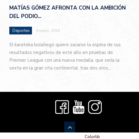
MATÍAS GÓMEZ AFRONTA CON LA AMBICIÓN
DEL PODIO…
Deportes
9 mayo, 2018
El karateka bolañego quiere sacarse la espina de sus
resultados negativos de este año en pruebas de
Premier League con una nueva medalla, que sería la
sexta en la gran cita continental, tras dos oros,…
© 2026 Newspaper-X, un tema de
Colorlib