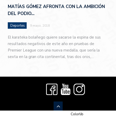
MATÍAS GÓMEZ AFRONTA CON LA AMBICIÓN
DEL PODIO…
Deportes
9 mayo, 2018
El karateka bolañego quiere sacarse la espina de sus
resultados negativos de este año en pruebas de
Premier League con una nueva medalla, que sería la
sexta en la gran cita continental, tras dos oros,…
© 2026 Newspaper-X, un tema de
Colorlib