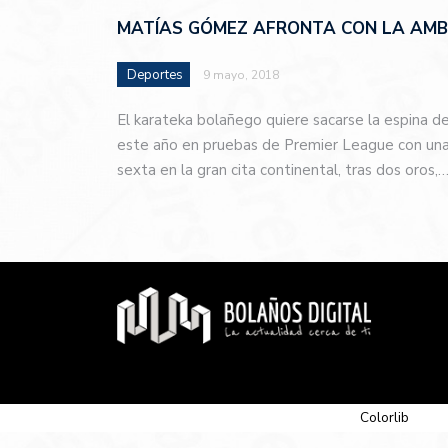
MATÍAS GÓMEZ AFRONTA CON LA AMBI
Deportes
9 mayo, 2018
El karateka bolañego quiere sacarse la espina d
este año en pruebas de Premier League con una 
sexta en la gran cita continental, tras dos oros,
© 2026 Newspaper-X, un tema de
Colorlib