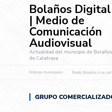
Bolaños Digital
| Medio de
Comunicación
Audiovisual
Actualidad del municipio de Bolaño
de Calatrava
Noticias municipales
Radio Bolaños A la car
GRUPO COMERCIALIZAD