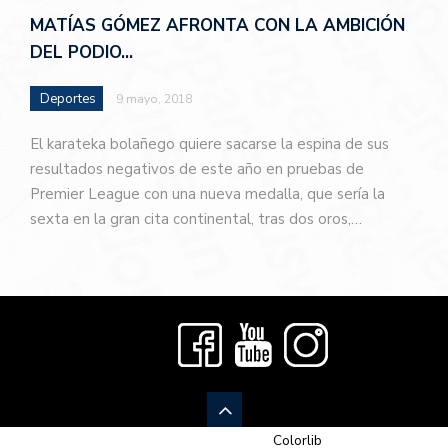
MATÍAS GÓMEZ AFRONTA CON LA AMBICIÓN
DEL PODIO…
Deportes
9 mayo, 2018
El karateka bolañego quiere sacarse la espina de sus
resultados negativos de este año en pruebas de
Premier League con una nueva medalla, que sería la
sexta en la gran cita continental, tras dos oros,…
© 2026 Newspaper-X, un tema de
Colorlib