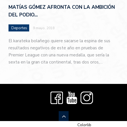
MATÍAS GÓMEZ AFRONTA CON LA AMBICIÓN
DEL PODIO…
Deportes
9 mayo, 2018
El karateka bolañego quiere sacarse la espina de sus
resultados negativos de este año en pruebas de
Premier League con una nueva medalla, que sería la
sexta en la gran cita continental, tras dos oros,…
© 2026 Newspaper-X, un tema de
Colorlib