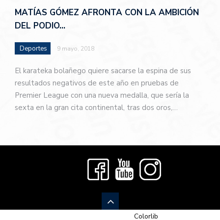
MATÍAS GÓMEZ AFRONTA CON LA AMBICIÓN
DEL PODIO…
Deportes
9 mayo, 2018
El karateka bolañego quiere sacarse la espina de sus
resultados negativos de este año en pruebas de
Premier League con una nueva medalla, que sería la
sexta en la gran cita continental, tras dos oros,…
© 2026 Newspaper-X, un tema de
Colorlib