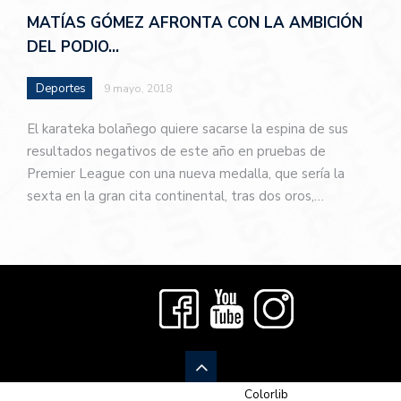
MATÍAS GÓMEZ AFRONTA CON LA AMBICIÓN
DEL PODIO…
Deportes
9 mayo, 2018
El karateka bolañego quiere sacarse la espina de sus
resultados negativos de este año en pruebas de
Premier League con una nueva medalla, que sería la
sexta en la gran cita continental, tras dos oros,…
© 2026 Newspaper-X, un tema de
Colorlib