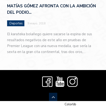
MATÍAS GÓMEZ AFRONTA CON LA AMBICIÓN
DEL PODIO…
Deportes
9 mayo, 2018
El karateka bolañego quiere sacarse la espina de sus
resultados negativos de este año en pruebas de
Premier League con una nueva medalla, que sería la
sexta en la gran cita continental, tras dos oros,…
© 2026 Newspaper-X, un tema de
Colorlib