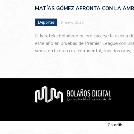
MATÍAS GÓMEZ AFRONTA CON LA AMBI
Deportes
9 mayo, 2018
El karateka bolañego quiere sacarse la espina d
este año en pruebas de Premier League con una 
sexta en la gran cita continental, tras dos oros,
© 2026 Newspaper-X, un tema de
Colorlib