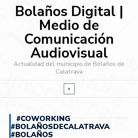
Bolaños Digital |
Medio de
Comunicación
Audiovisual
Actualidad del municipio de Bolaños de
Calatrava
#COWORKING
#BOLAÑOSDECALATRAVA
#BOLAÑOS