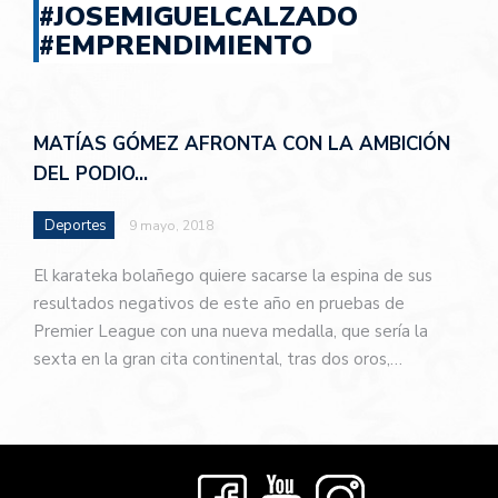
#JOSEMIGUELCALZADO
#EMPRENDIMIENTO
MATÍAS GÓMEZ AFRONTA CON LA AMBICIÓN
DEL PODIO…
Deportes
9 mayo, 2018
El karateka bolañego quiere sacarse la espina de sus
resultados negativos de este año en pruebas de
Premier League con una nueva medalla, que sería la
sexta en la gran cita continental, tras dos oros,…