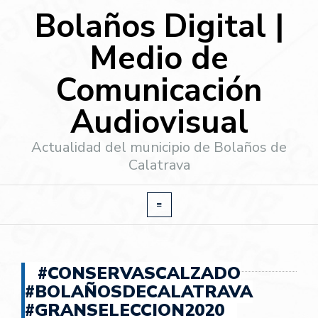
Bolaños Digital |
Medio de
Comunicación
Audiovisual
Actualidad del municipio de Bolaños de
Calatrava
#CONSERVASCALZADO
#BOLAÑOSDECALATRAVA
#GRANSELECCION2020