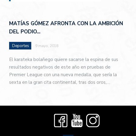
MATÍAS GÓMEZ AFRONTA CON LA AMBICIÓN
DEL PODIO…
Deportes
9 mayo, 2018
El karateka bolañego quiere sacarse la espina de sus
resultados negativos de este año en pruebas de
Premier League con una nueva medalla, que sería la
sexta en la gran cita continental, tras dos oros,…