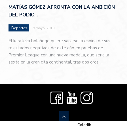
MATÍAS GÓMEZ AFRONTA CON LA AMBICIÓN
DEL PODIO…
Deportes
9 mayo, 2018
El karateka bolañego quiere sacarse la espina de sus
resultados negativos de este año en pruebas de
Premier League con una nueva medalla, que sería la
sexta en la gran cita continental, tras dos oros,…
© 2026 Newspaper-X, un tema de
Colorlib