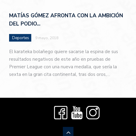
MATÍAS GÓMEZ AFRONTA CON LA AMBICIÓN
DEL PODIO…
Deportes
9 mayo, 2018
El karateka bolañego quiere sacarse la espina de sus
resultados negativos de este año en pruebas de
Premier League con una nueva medalla, que sería la
sexta en la gran cita continental, tras dos oros,…