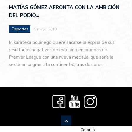
MATÍAS GÓMEZ AFRONTA CON LA AMBICIÓN
DEL PODIO…
Deportes
9 mayo, 2018
El karateka bolañego quiere sacarse la espina de sus
resultados negativos de este año en pruebas de
Premier League con una nueva medalla, que sería la
sexta en la gran cita continental, tras dos oros,…
© 2026 Newspaper-X, un tema de
Colorlib