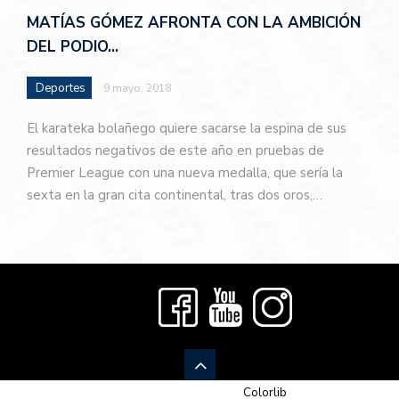
MATÍAS GÓMEZ AFRONTA CON LA AMBICIÓN
DEL PODIO…
Deportes
9 mayo, 2018
El karateka bolañego quiere sacarse la espina de sus
resultados negativos de este año en pruebas de
Premier League con una nueva medalla, que sería la
sexta en la gran cita continental, tras dos oros,…
© 2026 Newspaper-X, un tema de
Colorlib