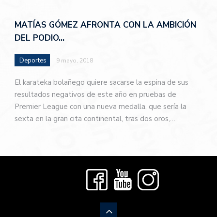
MATÍAS GÓMEZ AFRONTA CON LA AMBICIÓN
DEL PODIO…
Deportes
9 mayo, 2018
El karateka bolañego quiere sacarse la espina de sus
resultados negativos de este año en pruebas de
Premier League con una nueva medalla, que sería la
sexta en la gran cita continental, tras dos oros,…