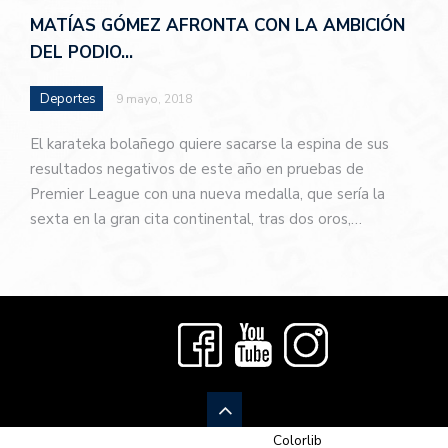
MATÍAS GÓMEZ AFRONTA CON LA AMBICIÓN
DEL PODIO…
Deportes
9 mayo, 2018
El karateka bolañego quiere sacarse la espina de sus
resultados negativos de este año en pruebas de
Premier League con una nueva medalla, que sería la
sexta en la gran cita continental, tras dos oros,…
© 2026 Newspaper-X, un tema de
Colorlib