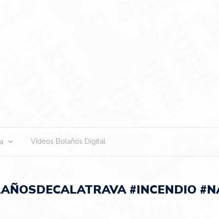
s
Vídeos Bolaños Digital
ta
LAÑOSDECALATRAVA #INCENDIO #N