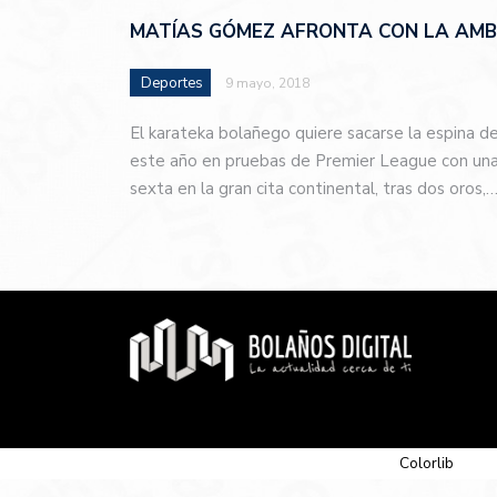
MATÍAS GÓMEZ AFRONTA CON LA AMBI
Deportes
9 mayo, 2018
El karateka bolañego quiere sacarse la espina d
este año en pruebas de Premier League con una 
sexta en la gran cita continental, tras dos oros,
© 2026 Newspaper-X, un tema de
Colorlib