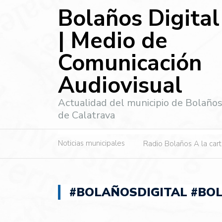
Bolaños Digital
| Medio de
Comunicación
Audiovisual
Actualidad del municipio de Bolaño
de Calatrava
Noticias municipales
Radio Bolaños A la car
#BOLAÑOSDIGITAL #BO